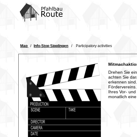
Home
ROUTES
Communication
Map
Info-Stop Sipplingen
Participatory activities
Concept
Legal
Mitmachaktion
Internal
Drehen Sie ein
achten Sie da
erkennen sind.
Fördervereins.
Ihres Vor- und
monatlich eine