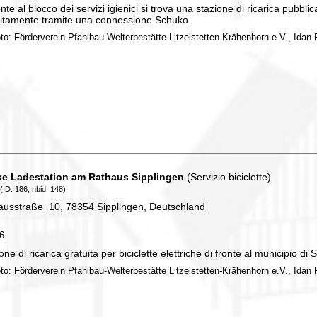
onte al blocco dei servizi igienici si trova una stazione di ricarica pubblica
uitamente tramite una connessione Schuko.
oto: Förderverein Pfahlbau-Welterbestätte Litzelstetten-Krähenhorn e.V., Idan P
ke Ladestation am Rathaus Sipplingen
(Servizio biciclette)
(ID: 186; nbid: 148)
ausstraße 10, 78354 Sipplingen, Deutschland
86
one di ricarica gratuita per biciclette elettriche di fronte al municipio di
oto: Förderverein Pfahlbau-Welterbestätte Litzelstetten-Krähenhorn e.V., Idan P