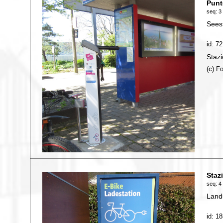
Punt
seq: 3 
Sees
id: 72
Stazi
(c) F
Staz
seq: 4 
Land
id: 1