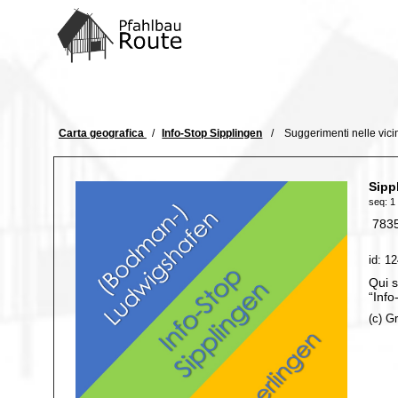
Home
ITINERARI
Comunicazione
Carta geografica
Info-Stop Sipplingen
Suggerimenti nelle vic
Concetto
Formale
Sipp
Interno
seq: 1 
7835
id: 1
Qui s
“Info
(c) G