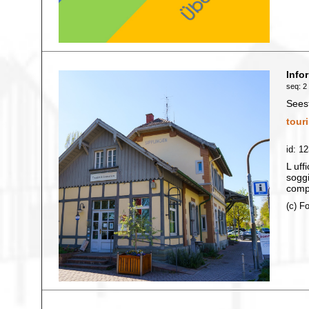
Info
seq: 2 
Sees
tour
id: 1
L uff
soggi
compl
(c) F