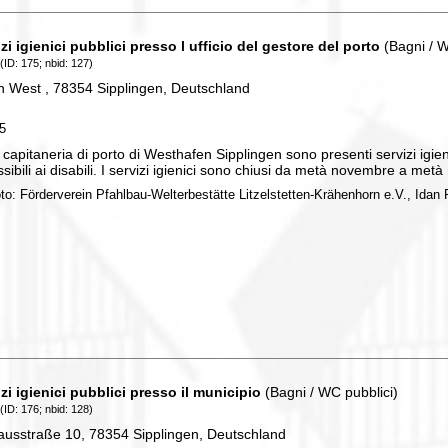
zi igienici pubblici presso l ufficio del gestore del porto
(Bagni / W
(ID: 175; nbid: 127)
n West , 78354 Sipplingen, Deutschland
75
 capitaneria di porto di Westhafen Sipplingen sono presenti servizi igienic
sibili ai disabili. I servizi igienici sono chiusi da metà novembre a met
oto: Förderverein Pfahlbau-Welterbestätte Litzelstetten-Krähenhorn e.V., Idan P
zi igienici pubblici presso il municipio
(Bagni / WC pubblici)
(ID: 176; nbid: 128)
ausstraße 10, 78354 Sipplingen, Deutschland