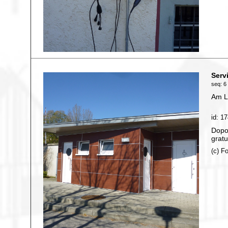
Serv
seq: 6 
Am L
id: 1
Dopo 
gratu
(c) F