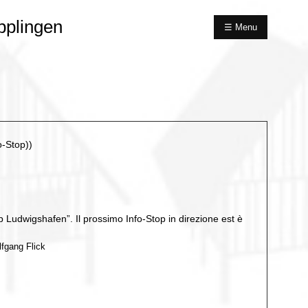
pplingen
☰ Menu
o-Stop))
op Ludwigshafen”. Il prossimo Info-Stop in direzione est è
lfgang Flick