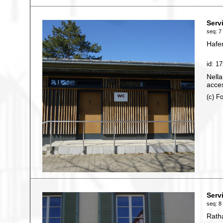
Servi
seq: 7 
Hafe
id: 1
Nella
acces
(c) F
Servi
seq: 8 
Rath