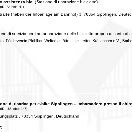
o assistenza bici
(Stazione di riparazione biciclette)
(ID: 72; nbid: 41)
traße (neben der Infoanlage am Bahnhof) 3, 78354 Sipplingen, Deutsc
one di servizio per l autoriparazione delle biciclette proprio accanto al 
oto: Förderverein Pfahlbau-Welterbestätte Litzelstetten-Krähenhorn e.V., Bar
ione di ricarica per e‑bike Sipplingen – imbarcadero presso il chi
(ID: 185; nbid: 147)
ungsplatz , 78354 Sipplingen, Deutschland
85