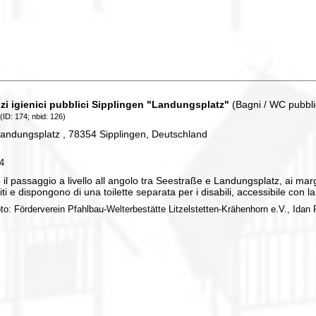
izi igienici pubblici Sipplingen "Landungsplatz"
(Bagni / WC pubbli
(ID: 174; nbid: 126)
andungsplatz , 78354 Sipplingen, Deutschland
74
il passaggio a livello all angolo tra Seestraße e Landungsplatz, ai margi
iti e dispongono di una toilette separata per i disabili, accessibile con la 
oto: Förderverein Pfahlbau-Welterbestätte Litzelstetten-Krähenhorn e.V., Idan P