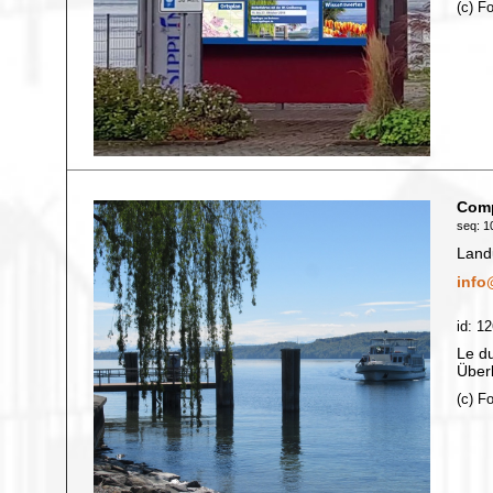
(c) F
Comp
seq: 10
Land
info
id: 1
Le du
Überl
(c) F