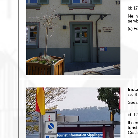
id: 1
Nel m
servi
(c) F
Inst
seq: 9 
Sees
id: 1
Il ce
turis
Cost