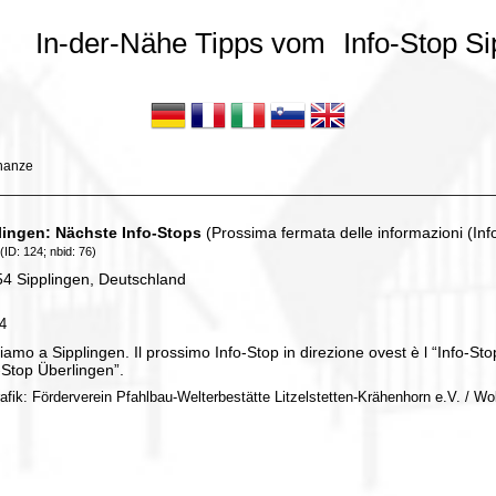
In-der-Nähe Tipps vom
Info-Stop Si
inanze
lingen: Nächste Info-Stops
(Prossima fermata delle informazioni (Inf
(ID: 124; nbid: 76)
4 Sipplingen, Deutschland
24
iamo a Sipplingen. Il prossimo Info-Stop in direzione ovest è l “Info-St
-Stop Überlingen”.
rafik: Förderverein Pfahlbau-Welterbestätte Litzelstetten-Krähenhorn e.V. / Wo