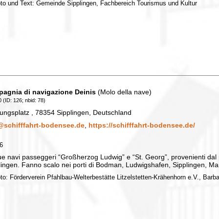
oto und Text: Gemeinde Sipplingen, Fachbereich Tourismus und Kultur
agnia di navigazione Deinis
(Molo della nave)
 (ID: 126; nbid: 78)
ungsplatz , 78354 Sipplingen, Deutschland
@schifffahrt-bodensee.de
,
https://schifffahrt-bodensee.de/
26
e navi passeggeri “Großherzog Ludwig” e “St. Georg”, provenienti dal po
ingen. Fanno scalo nei porti di Bodman, Ludwigshafen, Sipplingen, Ma
oto: Förderverein Pfahlbau-Welterbestätte Litzelstetten-Krähenhorn e.V., Bar