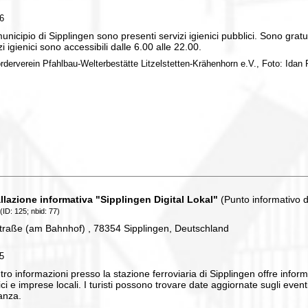
76
unicipio di Sipplingen sono presenti servizi igienici pubblici. Sono gratuiti,
zi igienici sono accessibili dalle 6.00 alle 22.00.
örderverein Pfahlbau-Welterbestätte Litzelstetten-Krähenhorn e.V., Foto: Idan P
allazione informativa "Sipplingen Digital Lokal"
(Punto informativo di
(ID: 125; nbid: 77)
traße (am Bahnhof) , 78354 Sipplingen, Deutschland
25
ntro informazioni presso la stazione ferroviaria di Sipplingen offre informaz
tici e imprese locali. I turisti possono trovare date aggiornate sugli even
anza.