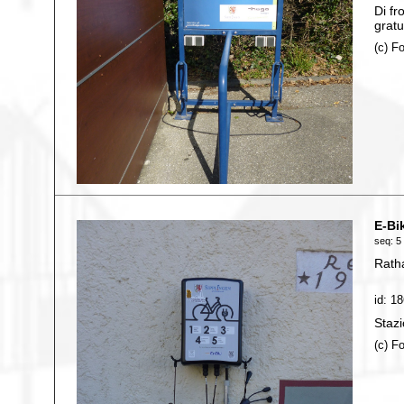
Di fr
grat
(c) F
E-Bi
seq: 5 
Rath
id: 1
Stazi
(c) F