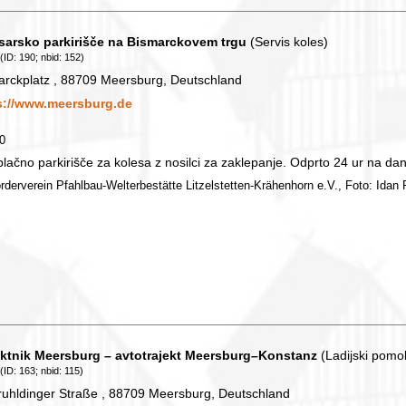
sarsko parkirišče na Bismarckovem trgu
(Servis koles)
(ID: 190; nbid: 152)
arckplatz , 88709 Meersburg, Deutschland
s://www.meersburg.de
90
lačno parkirišče za kolesa z nosilci za zaklepanje. Odprto 24 ur na dan
örderverein Pfahlbau-Welterbestätte Litzelstetten-Krähenhorn e.V., Foto: Idan P
ektnik Meersburg – avtotrajekt Meersburg–Konstanz
(Ladijski pomol
(ID: 163; nbid: 115)
ruhldinger Straße , 88709 Meersburg, Deutschland