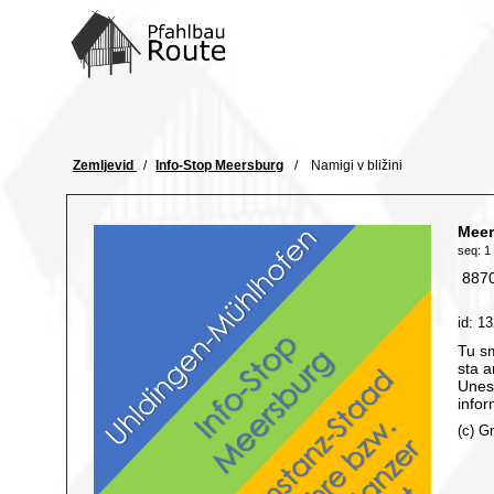
Home
POTI
Komunicacije
Zemljevid
Info-Stop Meersburg
Namigi v bližini
Koncept
Formalno
Meer
Notranji
seq: 1 
8870
id: 1
Tu s
sta 
Unes
infor
(c) G