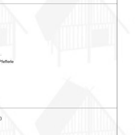
.
fefferle
)