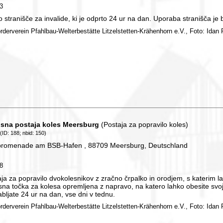
83
 stranišče za invalide, ki je odprto 24 ur na dan. Uporaba stranišča je
örderverein Pfahlbau-Welterbestätte Litzelstetten-Krähenhorn e.V., Foto: Idan P
isna postaja koles Meersburg
(Postaja za popravilo koles)
(ID: 188; nbid: 150)
promenade am BSB-Hafen , 88709 Meersburg, Deutschland
88
ja za popravilo dvokolesnikov z zračno črpalko in orodjem, s katerim la
sna točka za kolesa opremljena z napravo, na katero lahko obesite svo
bljate 24 ur na dan, vse dni v tednu.
örderverein Pfahlbau-Welterbestätte Litzelstetten-Krähenhorn e.V., Foto: Idan P