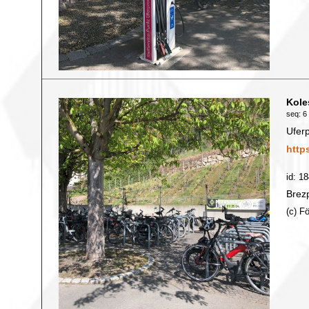
Kole
seq: 6 
Ufer
http
id: 1
Brezp
(c) F