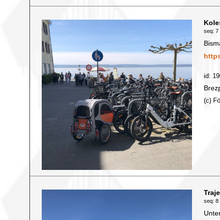
Kole
seq: 7 
Bism
http
id: 1
Brezp
(c) F
Traj
seq: 8 
Unte