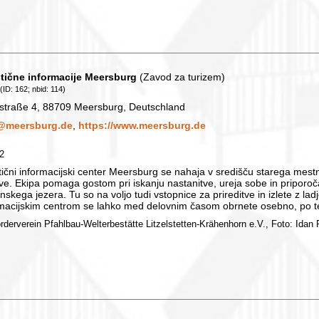
stične informacije Meersburg
(Zavod za turizem)
(ID: 162; nbid: 114)
hstraße 4, 88709 Meersburg, Deutschland
@meersburg.de
,
https://www.meersburg.de
62
tični informacijski center Meersburg se nahaja v središču starega mest
tve. Ekipa pomaga gostom pri iskanju nastanitve, ureja sobe in pripor
skega jezera. Tu so na voljo tudi vstopnice za prireditve in izlete z ladjo
macijskim centrom se lahko med delovnim časom obrnete osebno, po tel
örderverein Pfahlbau-Welterbestätte Litzelstetten-Krähenhorn e.V., Foto: Idan P