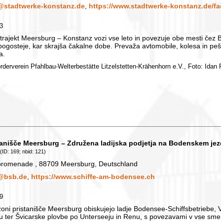
@stadtwerke-konstanz.de
,
https://www.stadtwerke-konstanz.de/fa
63
trajekt Meersburg – Konstanz vozi vse leto in povezuje obe mesti čez B
pogosteje, kar skrajša čakalne dobe. Prevaža avtomobile, kolesa in pešc
a.
örderverein Pfahlbau-Welterbestätte Litzelstetten-Krähenhorn e.V., Foto: Idan P
tanišče Meersburg – Združena ladijska podjetja na Bodenskem jez
(ID: 169; nbid: 121)
promenade , 88709 Meersburg, Deutschland
@bsb.de
,
https://www.schiffe-am-bodensee.ch
69
oni pristanišče Meersburg obiskujejo ladje Bodensee-Schiffsbetriebe,
u ter Švicarske plovbe po Unterseeju in Renu, s povezavami v vse smer