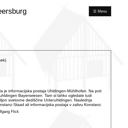
eersburg
☰ Menu
nek)
 je informacijska postaja Uhldingen-Mühlhofen. Na poti
uhldingen Bayenwiesen. Tam si lahko ogledate tudi
ljon svetovne dediščine Unteruhldingen. Naslednja
onstanz-Staad ali informacijska postaja v zalivu Konstanz.
lfgang Flick