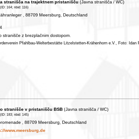
a stranišča na trajektnem pristanišču
(Javna stranišča / WC)
(ID: 164; nbid: 116)
ähranleger , 88709 Meersburg, Deutschland
64
o stranišče z brezplačnim dostopom.
örderverein Pfahlbau-Welterbestätte Litzelstetten-Krähenhorn e.V., Foto: Idan P
o stranišče v pristanišču BSB
(Javna stranišča / WC)
(ID: 183; nbid: 145)
promenade , 88709 Meersburg, Deutschland
s://www.meersburg.de