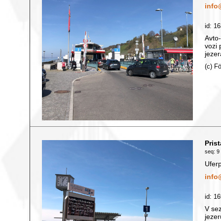
info
id: 1
Avto-
vozi 
jezer
(c) F
Pris
seq: 9 
Ufer
info
id: 1
V sez
jezer