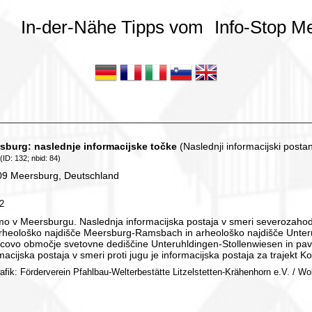
In-der-Nähe Tipps vom
Info-Stop M
sburg: naslednje informacijske točke
(Naslednji informacijski posta
(ID: 132; nbid: 84)
9 Meersburg, Deutschland
32
mo v Meersburgu. Naslednja informacijska postaja v smeri severozahoda
arheološko najdišče Meersburg-Ramsbach in arheološko najdišče Unter
covo območje svetovne dediščine Unteruhldingen-Stollenwiesen in pavi
macijska postaja v smeri proti jugu je informacijska postaja za trajekt K
rafik: Förderverein Pfahlbau-Welterbestätte Litzelstetten-Krähenhorn e.V. / Wo