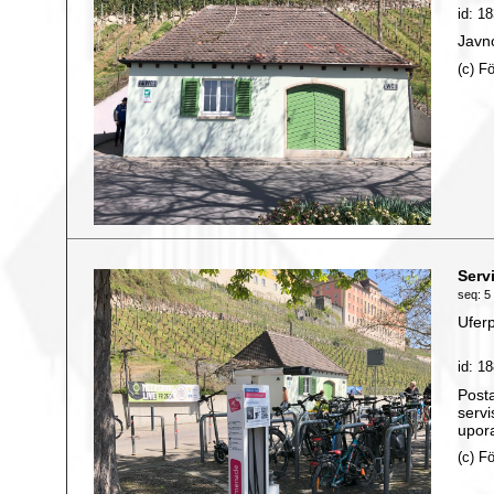
id: 1
Javno
(c) F
Serv
seq: 5 
Ufer
id: 1
Posta
servi
upora
(c) F