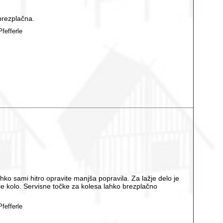
 brezplačna.
fefferle
hko sami hitro opravite manjša popravila. Za lažje delo je
je kolo. Servisne točke za kolesa lahko brezplačno
fefferle