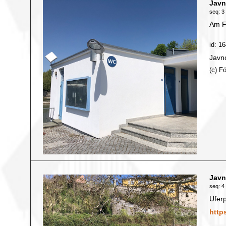
Javn
seq: 3 
Am F
id: 1
Javn
(c) F
Javn
seq: 4 
Ufer
http