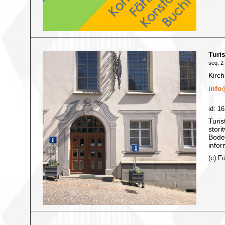
Turi
seq: 2 
Kirc
info
id: 1
Turis
stori
Boden
infor
(c) F