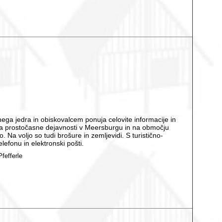
nega jedra in obiskovalcem ponuja celovite informacije in
oča prostočasne dejavnosti v Meersburgu in na območju
. Na voljo so tudi brošure in zemljevidi. S turistično-
efonu in elektronski pošti.
fefferle