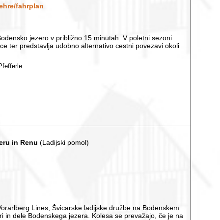
ehre/fahrplan
odensko jezero v približno 15 minutah. V poletni sezoni
e ter predstavlja udobno alternativo cestni povezavi okoli
fefferle
eru in Renu
(Ladijski pomol)
 Vorarlberg Lines, Švicarske ladijske družbe na Bodenskem
i in dele Bodenskega jezera. Kolesa se prevažajo, če je na