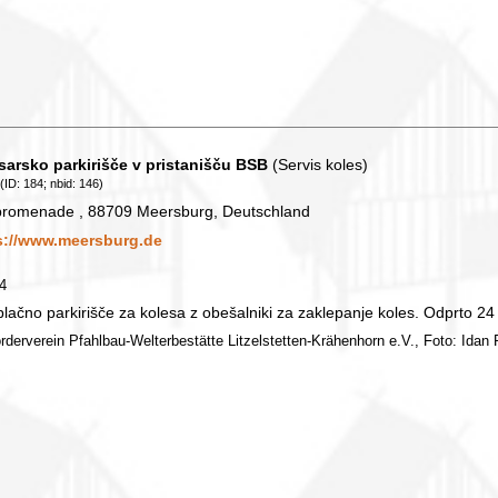
sarsko parkirišče v pristanišču BSB
(Servis koles)
(ID: 184; nbid: 146)
promenade , 88709 Meersburg, Deutschland
s://www.meersburg.de
84
lačno parkirišče za kolesa z obešalniki za zaklepanje koles. Odprto 24
örderverein Pfahlbau-Welterbestätte Litzelstetten-Krähenhorn e.V., Foto: Idan P