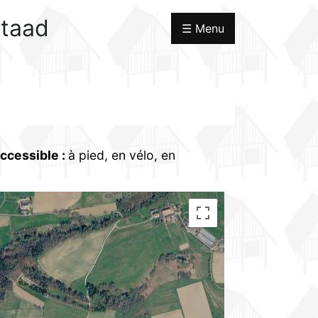
staad
☰ Menu
accessible
:
à pied, en vélo, en