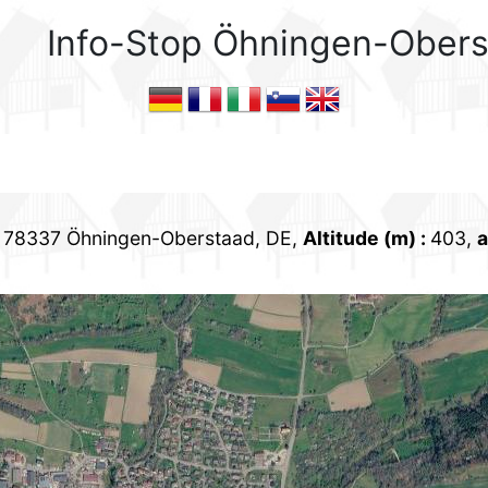
Info-Stop Öhningen-Ober
, 78337 Öhningen-Oberstaad, DE,
Altitude (m)
:
403,