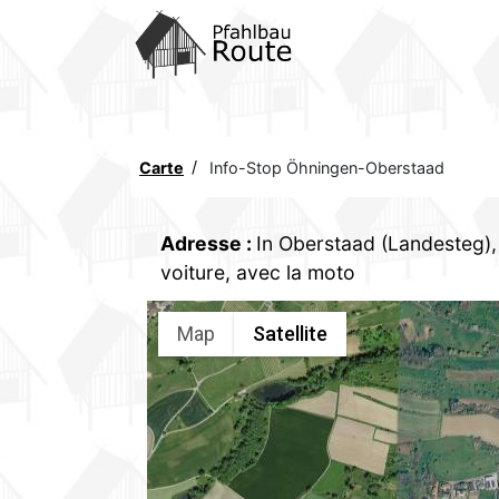
Home
ITINÉRAIRES
Communication
Carte
Info-Stop Öhningen-Oberstaad
Concept
Adresse
:
In Oberstaad (Landesteg)
Officiel
voiture, avec la moto
Interne
Map
Satellite