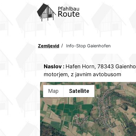
Home
POTI
Komunicacije
Zemljevid
Info-Stop Gaienhofen
Koncept
Naslov
:
Hafen Horn, 78343 Gaienho
Formalno
motorjem, z javnim avtobusom
Notranji
Map
Satellite