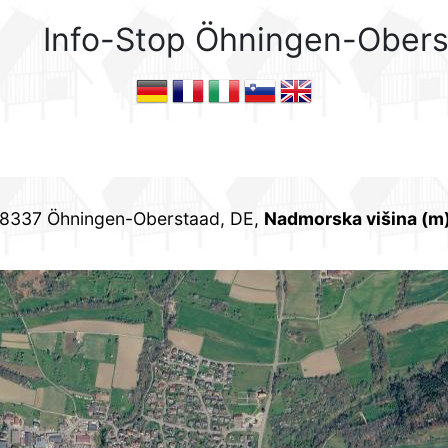
Info-Stop Öhningen-Ober
 78337 Öhningen-Oberstaad, DE,
Nadmorska višina (m