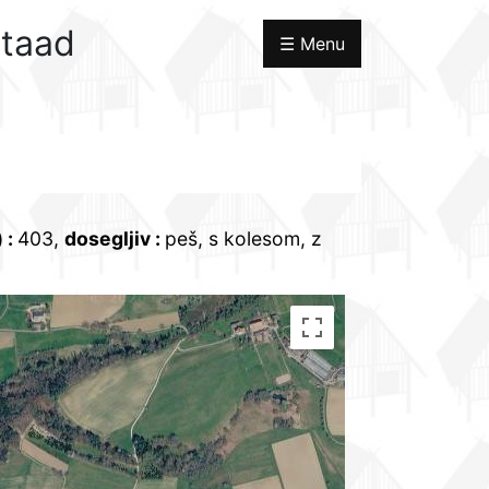
staad
☰ Menu
)
:
403,
dosegljiv
:
peš, s kolesom, z