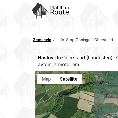
Home
POTI
Komunicacije
Zemljevid
Info-Stop Öhningen-Oberstaad
Koncept
Naslov
:
In Oberstaad (Landesteg),
Formalno
avtom, z motorjem
Notranji
Map
Satellite