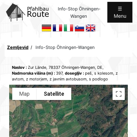
☰
Info-Stop Öhningen-
Menu
Wangen
Home
POTI
Komunicacije
Zemljevid
Info-Stop Öhningen-Wangen
Koncept
Naslov
:
Zur Lände, 78337 Öhningen-Wangen, DE,
Formalno
Nadmorska višina (m)
:
397,
dosegljiv
:
peš, s kolesom, z
avtom, z motorjem, z javnim avtobusom, s podlogo
Notranji
Map
Satellite